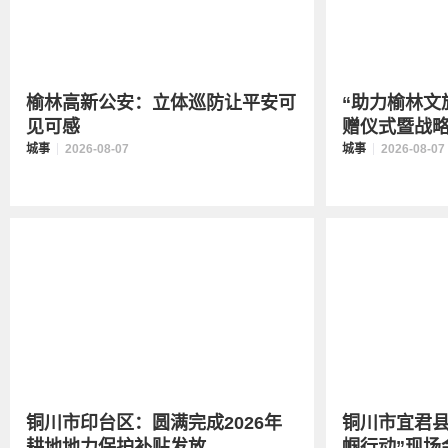
榆林高新公安：立体巡防让平安可
“助力榆林文
见可感
赠仪式暨战略合
城事
2026-08-07
城事
2026-08-07
铜川市印台区：圆满完成2026年
铜川市宜君县
耕地地力保护补贴发放...
帼行动”现场会