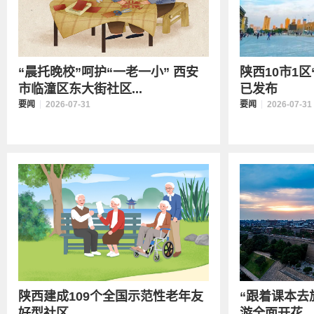
“晨托晚校”呵护“一老一小” 西安
陕西10市1
市临潼区东大街社区...
已发布
要闻
2026-07-31
要闻
2026-07-31
陕西建成109个全国示范性老年友
“跟着课本去
好型社区
游全面开花