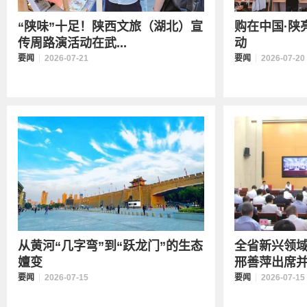
“陕味”十足！陕西文旅（湖北）宣
购在中国·陕
传周路演活动在武...
动
要闻
2026-07-21
要闻
2026-07-20
从黄河“几字弯”到“跃龙门”的生态
全省新兴领
嬗变
邢善萍出席并讲
要闻
2026-07-15
要闻
2026-07-15