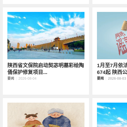
陕西省文保院启动契苾明墓彩绘陶
1月至7月依
俑保护修复项目
...
674起 陕西公
要闻
2026-08-04
要闻
2026-08-03