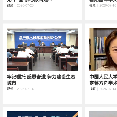
视频
2026-07-20
视频
2026-07-16
牢记嘱托 感恩奋进 努力建设生态
中国人民大学
城市
定蒋方舟学术不
视频
2026-07-14
视频
2026-07-14