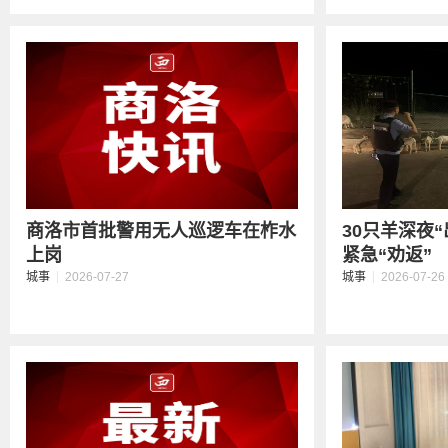
商洛市首批警用无人巡逻车在柞水
30只羊深夜
上岗
紧急“劝返”
城事
2026-07-27
城事
2026-07-26