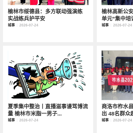
榆林市绥德县：多方联动强演练
榆林高新公安
实战练兵护平安
单元”集中培训
城事
2026-07-24
城事
2026-07-24
夏季集中整治丨直播滋事谩骂博流
商洛市柞水
量 榆林市米脂一男子...
出 48名群众赴
城事
2026-07-24
城事
2026-07-24