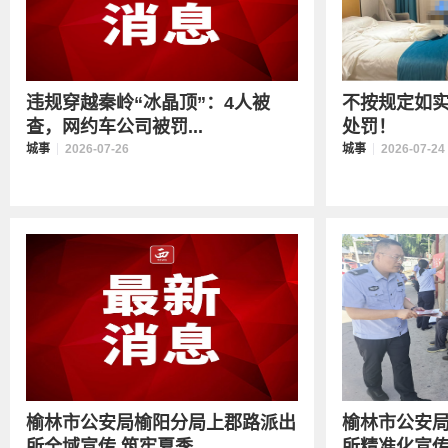
违规穿越秦岭“冰晶顶”：4人被
不按规定如
查，网约车公司被罚...
处罚！
城事
2026-07-26
城事
2026-07-24
榆林市公安局榆阳分局上郡路派出
榆林市公安
所全域宣传 筑牢夏季...
所精准化宣传 