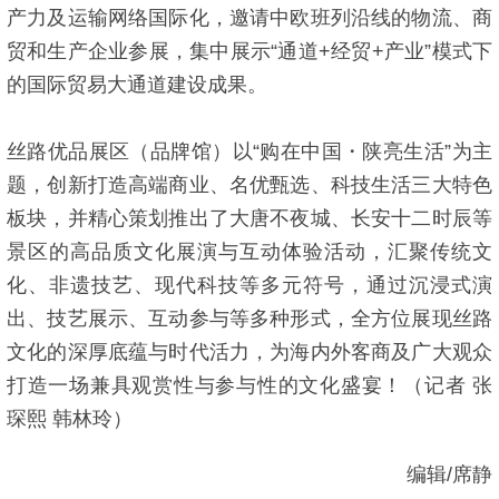
产力及运输网络国际化，邀请中欧班列沿线的物流、商
贸和生产企业参展，集中展示“通道+经贸+产业”模式下
的国际贸易大通道建设成果。
丝路优品展区（品牌馆）以“购在中国・陕亮生活”为主
题，创新打造高端商业、名优甄选、科技生活三大特色
板块，并精心策划推出了大唐不夜城、长安十二时辰等
景区的高品质文化展演与互动体验活动，汇聚传统文
化、非遗技艺、现代科技等多元符号，通过沉浸式演
出、技艺展示、互动参与等多种形式，全方位展现丝路
文化的深厚底蕴与时代活力，为海内外客商及广大观众
打造一场兼具观赏性与参与性的文化盛宴！（记者 张
琛熙 韩林玲）
编辑/席静