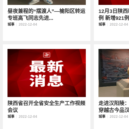
昼夜兼程的“摆渡人”—榆阳区转运
12月3日陕
专班高飞同志先进...
例 新增921例
城事
2022-12-04
城事
2022-12-04
陕西省召开全省安全生产工作视频
走进汉阳陵
会议
穿越古今品汉代
城事
2022-12-04
城事
2022-12-04