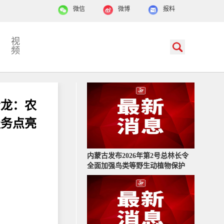
微信
微博
报料
视
频
青龙：农
服务点亮
”
内蒙古发布2026年第2号总林长令
全面加强鸟类等野生动植物保护