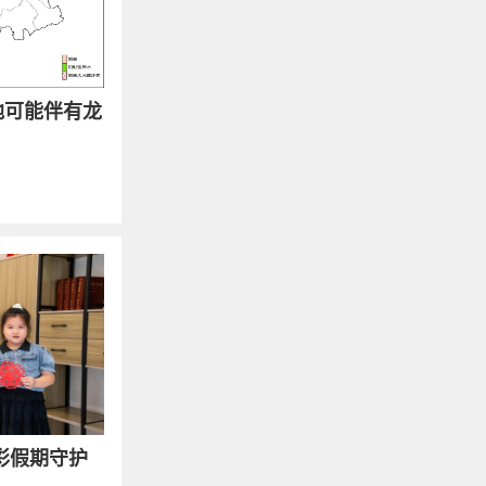
地可能伴有龙
.
彩假期守护
.