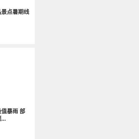
品景点暑期线
值暴雨 部
..