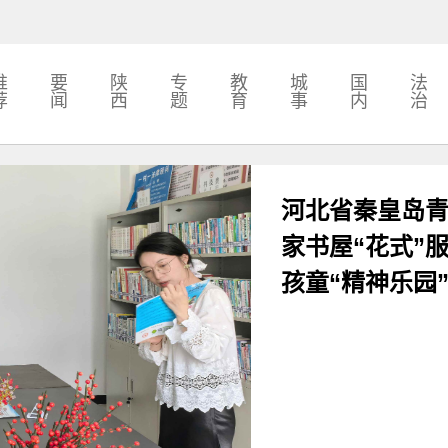
推
要
陕
专
教
城
国
法
荐
闻
西
题
育
事
内
治
河北省秦皇岛
家书屋“花式”
孩童“精神乐园