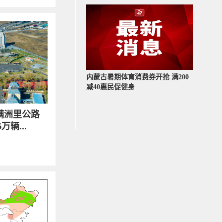
内蒙古暑期体育消费券开抢 满200
减40惠民促健身
满洲里公路
辆...