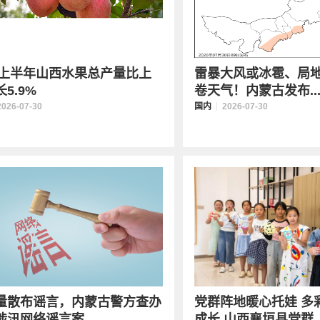
26上半年山西水果总产量比上
雷暴大风或冰雹、局
5.9%
卷天气！内蒙古发布..
2026-07-30
国内
2026-07-30
量散布谣言，内蒙古警方查办
党群阵地暖心托娃 多
涉汛网络谣言案...
成长 山西襄垣县党群..