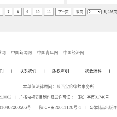
7
8
9
10
11
下一页
末页
共
198
页
球网
中国新闻网
中国青年网
中国经济网
们
联系我们
版权声明
我要爆料
本单位法律顾问：陕西宝伦律师事务所
0002
广播电视节目制作经营许可证 ：（陕）字第01746号
10402000506号
陕ICP备20011120号-1
音像制品出版许可