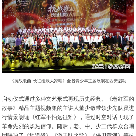
《抗战歌曲·长征组歌大家唱》全省青少年主题展演在西安启动
启动仪式通过多种文艺形式再现历史经典。《老红军的
故事》精品主题视频集的主讲人董少敏带领少先队员进
行情景朗诵《红军不怕远征难》，通过时空对话再现了
革命先烈的炽热信仰。随后，老、中、少三代群众合唱
团唱响了《地道战》《游击队之歌》《保卫黄河》等抗