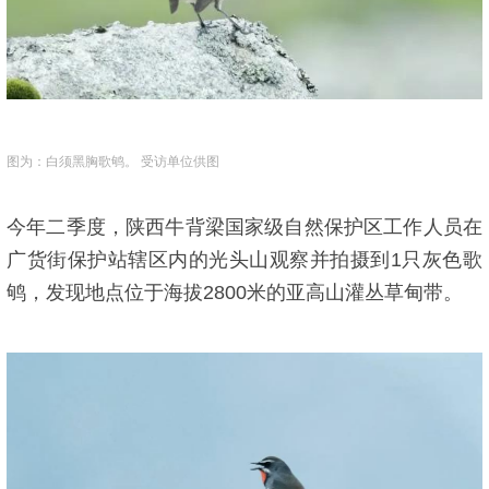
图为：白须黑胸歌鸲。 受访单位供图
今年二季度，陕西牛背梁国家级自然保护区工作人员在
广货街保护站辖区内的光头山观察并拍摄到1只灰色歌
鸲，发现地点位于海拔2800米的亚高山灌丛草甸带。