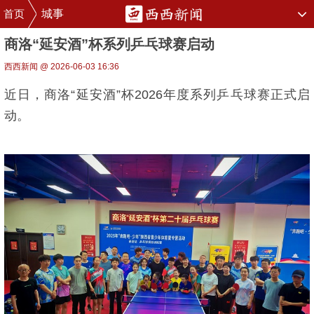
首页
城事
商洛“延安酒”杯系列乒乓球赛启动
西西新闻 @ 2026-06-03 16:36
近日，商洛“延安酒”杯2026年度系列乒乓球赛正式启
动。