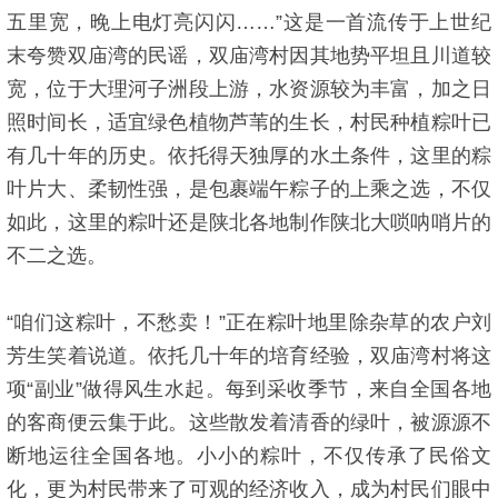
五里宽，晚上电灯亮闪闪……”这是一首流传于上世纪
末夸赞双庙湾的民谣，双庙湾村因其地势平坦且川道较
宽，位于大理河子洲段上游，水资源较为丰富，加之日
照时间长，适宜绿色植物芦苇的生长，村民种植粽叶已
有几十年的历史。依托得天独厚的水土条件，这里的粽
叶片大、柔韧性强，是包裹端午粽子的上乘之选，不仅
如此，这里的粽叶还是陕北各地制作陕北大唢呐哨片的
不二之选。
“咱们这粽叶，不愁卖！”正在粽叶地里除杂草的农户刘
芳生笑着说道。依托几十年的培育经验，双庙湾村将这
项“副业”做得风生水起。每到采收季节，来自全国各地
的客商便云集于此。这些散发着清香的绿叶，被源源不
断地运往全国各地。小小的粽叶，不仅传承了民俗文
化，更为村民带来了可观的经济收入，成为村民们眼中