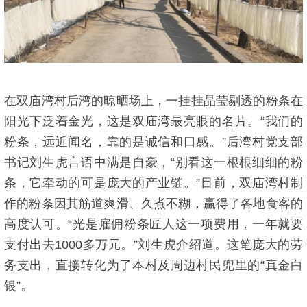
在双庙湾村后湾的晾晒场上，一挂挂晶莹剔透的粉条在
阳光下泛着金光，这是双庙湾最亮眼的名片。“我们的
粉条，远近闻名，靠的是诚信和口感。”后湾村党支部
书记刘生虎言语中满是自豪，“别看这一根根细细的粉
条，它牵动的可是庞大的产业链。”目前，双庙湾村制
作的粉条因其筋道爽滑、久煮不糊，赢得了各地食客的
高度认可。“光是雇佣粉条匠人这一项费用，一年就要
支付出去1000多万元。”刘生虎介绍道。这笔庞大的劳
务支出，直接转化为了本村及周边村民兜里的“真金白
银”。