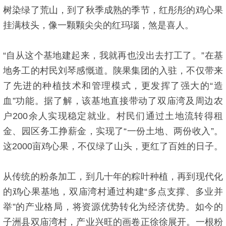
树染绿了荒山，到了秋季成熟的季节，红彤彤的鸡心果
挂满枝头，像一颗颗尖尖的红玛瑙，煞是喜人。
“自从这个基地建起来，我就再也没出去打工了。”在基
地务工的村民刘琴感慨道。陕果集团的入驻，不仅带来
了先进的种植技术和管理模式，更发挥了强大的“造
血”功能。据了解，该基地直接带动了双庙湾及周边农
户200余人实现稳定就业。村民们通过土地流转得租
金、园区务工挣薪金，实现了“一份土地、两份收入”。
这2000亩鸡心果，不仅绿了山头，更红了百姓的日子。
从传统的粉条加工，到几十年的粽叶种植，再到现代化
的鸡心果基地，双庙湾村通过构建“多点支撑、多业并
举”的产业格局，将资源优势转化为经济优势。如今的
子洲县双庙湾村，产业兴旺的画卷正徐徐展开。一根粉