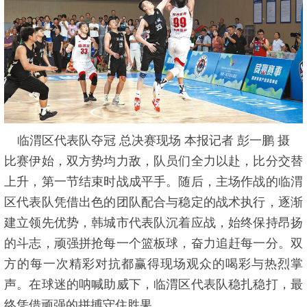
临渭区代表队夺冠 总决赛现场 本报记者 彭一鹏 摄
比赛伊始，双方势均力敌，队员们全力以赴，比分交替
上升，第一节结束时战成平手。随后，主场作战的临渭
区代表队凭借出色的团队配合与稳定的战术执行，逐渐
建立领先优势，韩城市代表队沉着应战，始终保持昂扬
的斗志，顽强拼抢每一个篮板球，奋力追赶每一分。双
方的每一次精彩对抗都赢得现场观众的喝彩与热烈掌
声。在球迷的呐喊助威下，临渭区代表队稳扎稳打，最
终凭借顽强的拼搏守住胜果。