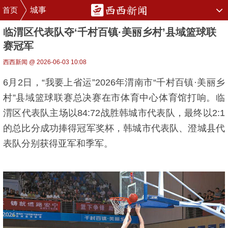
首页
城事
临渭区代表队夺‘千村百镇·美丽乡村’县域篮球联
赛冠军
西西新闻 @ 2026-06-03 10:08
6月2日，“我要上省运”2026年渭南市“千村百镇·美丽乡
村”县域篮球联赛总决赛在市体育中心体育馆打响。临
渭区代表队主场以84:72战胜韩城市代表队，最终以2:1
的总比分成功捧得冠军奖杯，韩城市代表队、澄城县代
表队分别获得亚军和季军。