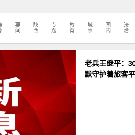
推
要
陕
专
教
城
国
法
荐
闻
西
题
育
事
内
治
老兵王继平：3
默守护着旅客