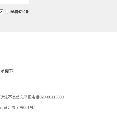
共
198
页
4740
条
承诺书
违法不良信息举报电话029-88115899
证：陕字第001号/