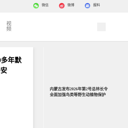
微信
微博
报料
视
频
0多年默
平安
内蒙古发布2026年第2号总林长令
全面加强鸟类等野生动植物保护