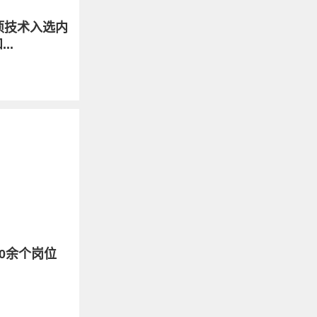
项技术入选内
..
0余个岗位