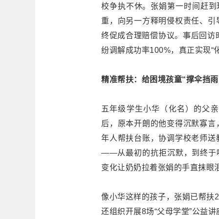
校争执不休。张娟第一时间赶到
重，向另一方释明侵权责任、引
终促成合理赔偿协议。事后回访
纷调解成功率100%，真正实现“
精准帮扶：给困境孩童“撑伞挡雨
五年级学生小华（化名）的父亲
后，原本开朗的他变得沉默寡言
年人帮扶台账，协调学校老师送
——从最初的抗拒沉默，到终于
变化让奶奶拉着张娟的手直抹眼泪
像小华这样的孩子，张娟已帮扶2
还组织开展8场“父母学堂”公益