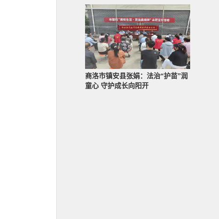
商洛市镇安县张娟：法治“护苗”润
童心 守护成长向阳开