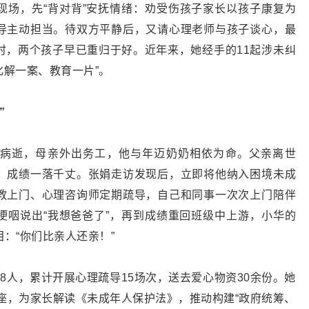
现场，先“背对背”安抚情绪：劝受伤孩子家长以孩子康复为
导主动担当。待双方平静后，又请心理老师与孩子谈心，最
时，两个孩子早已重归于好。近年来，她经手的11起涉未纠
化解一案、教育一片”。
”
病逝，母亲外出务工，他与年迈奶奶相依为命。父亲离世
，成绩一落千丈。张娟走访发现后，立即将他纳入困境未成
教上门、心理咨询师定期疏导，自己和同事一次次上门陪伴
哽咽说出“我想爸爸了”，再到成绩重回班级中上游，小华的
：“你们比亲人还亲！”
8人，累计开展心理疏导15场次，送去爱心物资30余份。她
讲座，为家长解读《未成年人保护法》，推动构建“政府统筹、