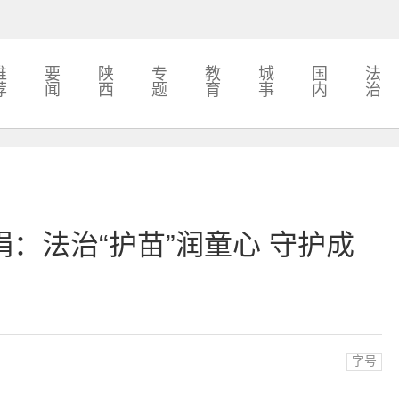
推
要
陕
专
教
城
国
法
荐
闻
西
题
育
事
内
治
：法治“护苗”润童心 守护成
字号