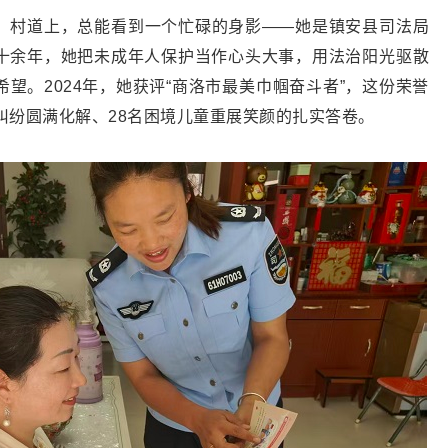
、村道上，总能看到一个忙碌的身影——她是镇安县司法局
十余年，她把未成年人保护当作心头大事，用法治阳光驱散
望。2024年，她获评“商洛市最美巾帼奋斗者”，这份荣誉
纠纷圆满化解、28名困境儿童重展笑颜的扎实答卷。