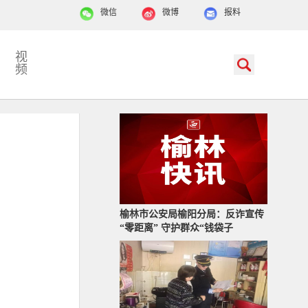
微信
微博
报料
视
频
榆林市公安局榆阳分局：反诈宣传
“零距离” 守护群众“钱袋子