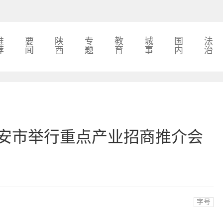
推
要
陕
专
教
城
国
法
荐
闻
西
题
育
事
内
治
延安市举行重点产业招商推介会
字号