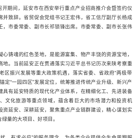
会召开期间，延安市在西安举行重点产业招商推介会暨签约仪
席并致辞。省贸促会党组书记王宏伟，省工信厅副厅长杨成
壬，市委常委、副市长祁锁锋出席。市委常委、副市长张伟
凝心铸魂的红色圣地，是能源富集、物产丰饶的资源宝地，
高地。当前延安正在贯通落实习近平总书记历次来陕考察重
老区振兴发展等重大政策机遇，落实省委、省政府“两极带
锚定“一园四区”发展定位，统筹推进传统产业升级、新兴产
建具有延安特质的现代化产业体系，在精细化工、先进装备
、文化旅游等重点领域，蕴含着巨大的市场潜力和投资机
投资延安、深耕延安，聚焦重点产业链群建设，精心谋划实
含绿量的大项目、好项目。
不扰、有求必应”的服务理念，为各类企业提供全生命周期服