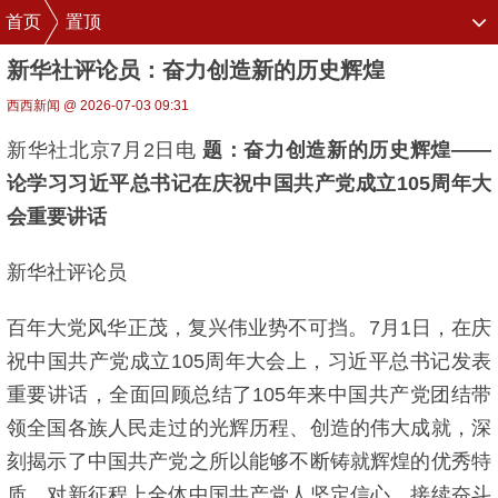
首页
置顶
新华社评论员：奋力创造新的历史辉煌
西西新闻 @ 2026-07-03 09:31
新华社北京7月2日电
题：奋力创造新的历史辉煌——
论学习习近平总书记在庆祝中国共产党成立105周年大
会重要讲话
新华社评论员
百年大党风华正茂，复兴伟业势不可挡。7月1日，在庆
祝中国共产党成立105周年大会上，习近平总书记发表
重要讲话，全面回顾总结了105年来中国共产党团结带
领全国各族人民走过的光辉历程、创造的伟大成就，深
刻揭示了中国共产党之所以能够不断铸就辉煌的优秀特
质，对新征程上全体中国共产党人坚定信心、接续奋斗