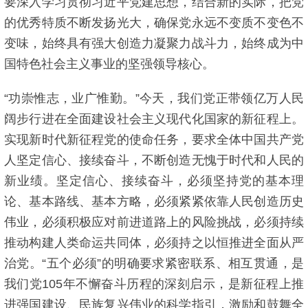
要深入学习贯彻习近平党建思想，结合新的实际，把党
的优秀特质不断发扬光大，确保党永远不变质不变色不
变味，始终具有强大创造力凝聚力战斗力，始终成为中
国特色社会主义事业的坚强领导核心。
“功崇惟志，业广惟勤。”今天，我们党正带领亿万人民
阔步行进在全面建设社会主义现代化国家的新征程上。
实现新时代新征程党的使命任务，要求全体中国共产党
人坚定信心、接续奋斗，不断创造无愧于时代和人民的
新业绩。坚定信心、接续奋斗，必须坚持党的基本理
论、基本路线、基本方略，必须紧紧依靠人民创造历史
伟业，必须积极应对前进道路上的风险挑战，必须持续
推动构建人类命运共同体，必须持之以恒推进全面从严
治党。“五个必须”的明确要求紧密联系、相互贯通，是
我们党105年不懈奋斗历程的深刻启示，是新征程上推
进强国建设、民族复兴伟业的科学指引，激励和鼓舞全