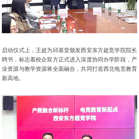
启动仪式上，王超为邱基堂颁发西安东方超竞学院院长
聘书，标志着校企双方正式进入深度协同办学阶段，产
业资源与教学资源将全面融合，共同打造西北电竞教育
新高地。