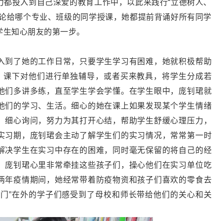
力都投入到自己深爱的教育工作中，以此来践行“立德树人、
无论给哪个专业、班级的同学授课，她都提前背诵好所有同学
学生知心朋友的第一步。
入到了她的工作日常，只要学生学习有困难，她就积极帮助
”，课下对他们进行单独辅导，或者买来教具，将学生分成若
他们多讲多练，直至学生学会学懂。在学生眼中，庞钊珺就
他们的学习、生活。细心的她在课上如果发现某个学生情绪
，细心询问，努力为其打开心结，帮助学生舒缓心理压力，
实习期，庞钊珺会主动了解学生们的实习情况，常常第一时
解决学生在实习中存在的困难，同时毫无保留的将自己的经
。庞钊珺心里非常牵挂这些孩子们，操心他们在实习单位吃
两年疫情期间，她经常带着防疫物资和孩子们喜欢的零食去
出门”在外的学子们感受到了母校和师长带给他们的关心和关