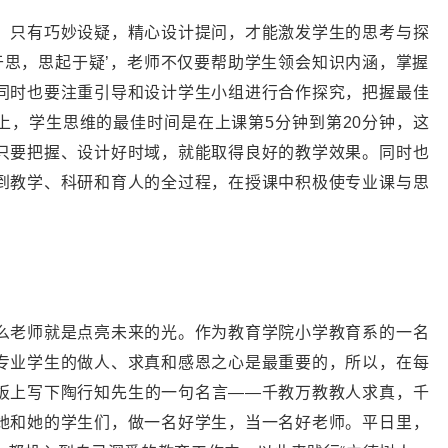
，只有巧妙设疑，精心设计提问，才能激发学生的思考与探
于思，思起于疑’，老师不仅要帮助学生领会知识内涵，掌握
同时也要注重引导和设计学生小组进行合作探究，把握最佳
上，学生思维的最佳时间是在上课第5分钟到第20分钟，这
只要把握、设计好时域，就能取得良好的教学效果。同时也
到教学、科研和育人的全过程，在授课中积极使专业课与思
么老师就是点亮未来的光。作为教育学院小学教育系的一名
专业学生的做人、求真和感恩之心是最重要的，所以，在每
板上写下陶行知先生的一句名言——千教万教教人求真，千
她和她的学生们，做一名好学生，当一名好老师。平日里，