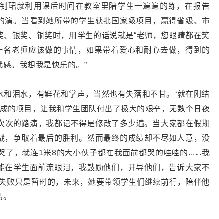
钊珺就利用课后时间在教室里陪学生一遍遍的练，在报告
的演。当看到她所带的学生获批国家级项目，赢得省级、市
奖、银奖、铜奖时，用学生的话说就是“老师，您眼睛都在笑
是一名老师应该做的事情，如果带着爱心和耐心去做，得到的
就感。我想我是快乐的。”
水和泪水，有鲜花和掌声，当然也有失落和不甘。“就在刚结
完成的项目，让我和学生团队付出了极大的艰辛，无数个日夜
一次次的路演，我都记不得是修改了多少遍。当大家都在假期
战，争取着最后的胜利。然而最终的成绩却不尽如人意，没
，就连1米8的大小伙子都在我面前都哭的哇哇的......我
能在学生面前流眼泪，我鼓励他们，开导他们，告诉大家不
，失败只是暂时的，未来，她要带领学生们继续前行，陪伴他
绩。