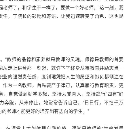
是老师了，和学生不一样了，要做一个好老师。’这一刻，我
责任。丁院长的鼓励和寄语，让我迅速转变了角色，这也是
也。”教师的品德和素养就是教师的灵魂，师德是教师的首要
珺从走上讲台那一刻起，就许下了终身从事教育并励志当一
职业的强烈责任感，庞钊珺凭把人生的愿望和抱负都倾注在
，作为一名教师，首先要严于律己，认真履行教育职责，更
务，自觉做到勤学多想，坚持为党育人，坚持践行“四有”好
力奔跑，从未停止，她常常告诉自己，“日日行，不怕千万
向的老师才能更好的培养出有志向的学生。”
、在课堂上才能体现自我价值。课堂是教师的“生命发展