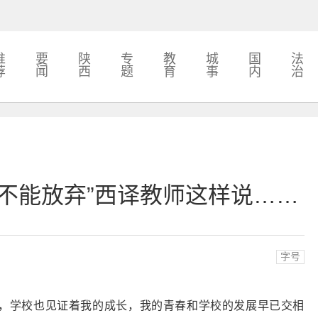
推
要
陕
专
教
城
国
法
荐
闻
西
题
育
事
内
治
不能放弃”西译教师这样说……
字号
展，学校也见证着我的成长，我的青春和学校的发展早已交相