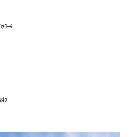
通知书
视频
！