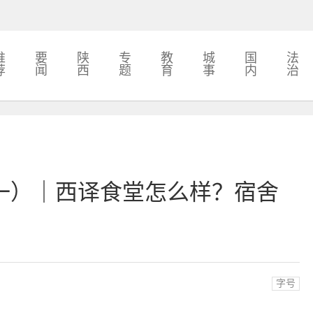
推
要
陕
专
教
城
国
法
荐
闻
西
题
育
事
内
治
一）｜西译食堂怎么样？宿舍
字号