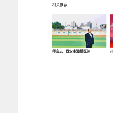
相关推荐
师言志 | 西安市灞桥区热
2