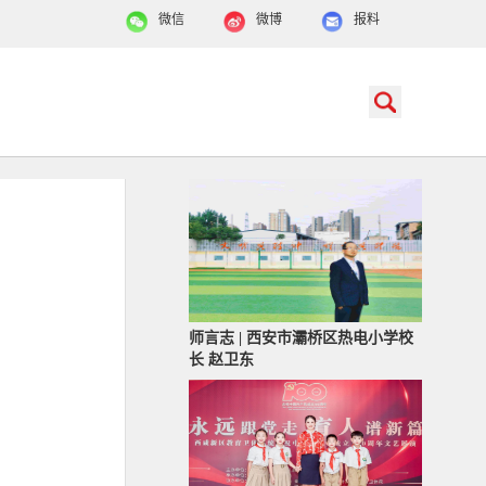
微信
微博
报料
师言志 | 西安市灞桥区热电小学校
长 赵卫东