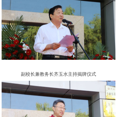
副校长兼教务长齐玉水主持揭牌仪式