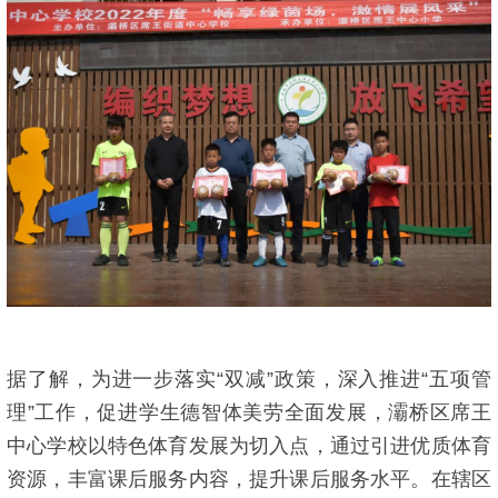
据了解，为进一步落实“双减”政策，深入推进“五项管
理”工作，促进学生德智体美劳全面发展，灞桥区席王
中心学校以特色体育发展为切入点，通过引进优质体育
资源，丰富课后服务内容，提升课后服务水平。在辖区