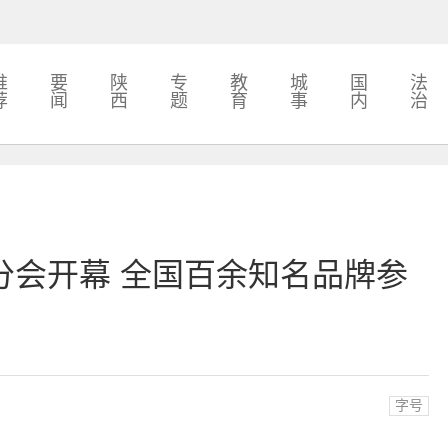
推
要
陕
专
教
城
国
法
荐
闻
西
题
育
事
内
治
分会开幕 全国百余知名品牌参
字号