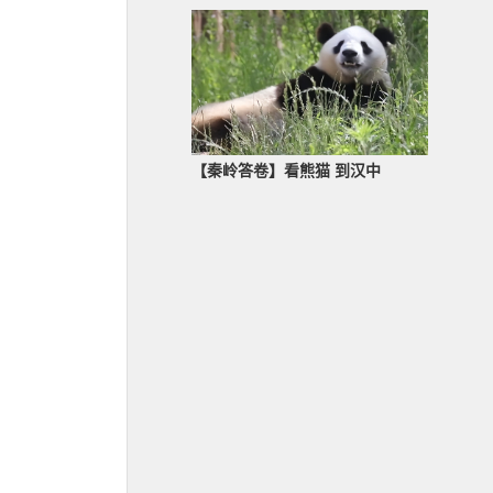
【秦岭答卷】看熊猫 到汉中