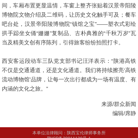
间，车厢布置更显温情，车窗上整齐张贴着汉景帝阳陵
博物院文物介绍及二维码，让历史文化触手可及；餐车
吧台处，汉景帝阳陵博物院“镇馆之宝”——塑衣式彩绘
拱手跽坐女俑“姗姗”复制品、古朴典雅的“千秋万岁”瓦
当及精美文创有序陈列，引得旅客纷纷拍照打卡。
西安客运段动车三队党支部书记汪洋表示：“陕港高铁
不仅是交通通道，还是文化通道。我们将持续擦亮‘高铁
流动博物馆’品牌，让每一次出行都成为一场有温度、有
内涵的文化之旅。”
来源/群众新闻
编辑/席静
本单位法律顾问：陕西宝伦律师事务所