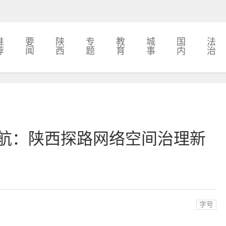
推
要
陕
专
教
城
国
法
荐
闻
西
题
育
事
内
治
护航：陕西探路网络空间治理新
字号