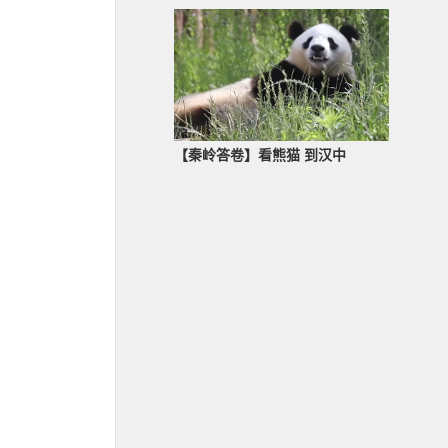
【秦岭答卷】看熊猫 到汉中