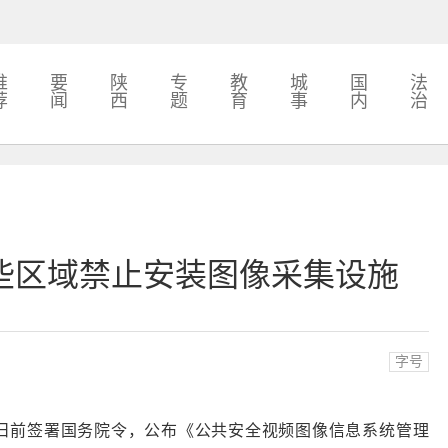
推
要
陕
专
教
城
国
法
荐
闻
西
题
育
事
内
治
些区域禁止安装图像采集设施
字号
日前签署国务院令，公布
《公共安全视频图像信息系统管理