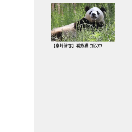
【秦岭答卷】看熊猫 到汉中