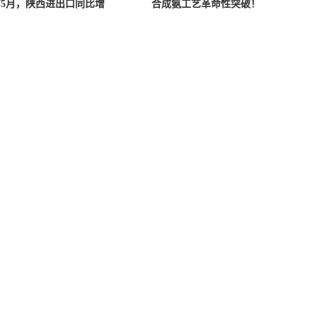
5月，陕西进出口同比增
合成氨工艺革命性突破！