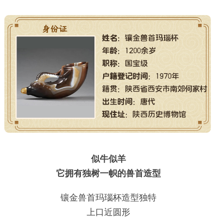
似牛似羊
它拥有独树一帜的兽首造型
镶金兽首玛瑙杯造型独特
上口近圆形