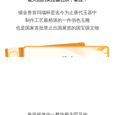
镶金兽首玛瑙杯是迄今为止唐代玉器中
制作工艺最精湛的一件俏色玉雕
也是国家首批禁止出国展览的国宝级文物
角状杯体由一整块极为罕见的