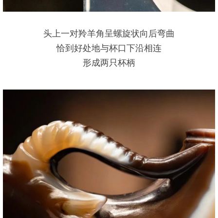
头上一对羚羊角呈螺旋状向后弯曲
恰到好处地与杯口下沿相连
形成两只杯柄