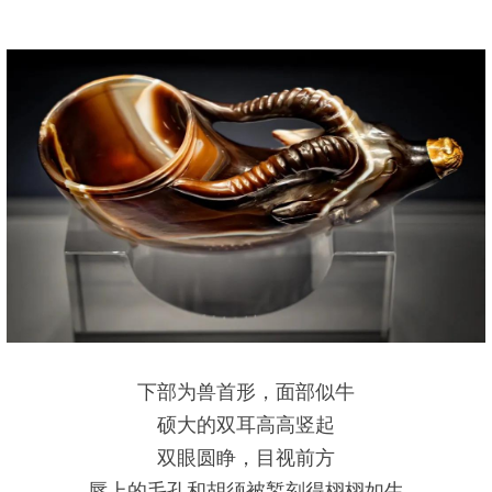
下部为兽首形，面部似牛
硕大的双耳高高竖起
双眼圆睁，目视前方
唇上的毛孔和胡须被錾刻得栩栩如生