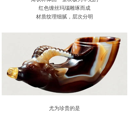
红色缠丝玛瑙雕琢而成
材质纹理细腻，层次分明
尤为珍贵的是
玛瑙中还夹杂着一层淡白色
整件作品呈现出如流动般的红棕色