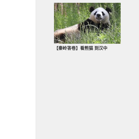
【秦岭答卷】看熊猫 到汉中