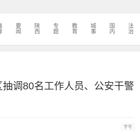
推
要
陕
专
教
城
国
法
荐
闻
西
题
育
事
内
治
翔区抽调80名工作人员、公安干警
字号