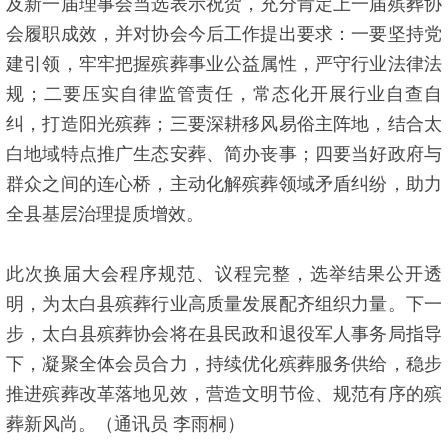
及新一届理事会当选表示祝贺，充分肯定上一届殡葬协
会履职成效，并对协会今后工作提出要求：一要坚持党
建引领，牢牢把握殡葬事业公益属性，严守行业法律法
规；二要压实自律监管责任，常态化开展行业自查自
纠，打造阳光殡葬；三要深耕移风易俗主阵地，结合太
白地域特点推广生态安葬、简办丧事；四要当好政府与
群众之间的连心桥，主动化解殡葬领域矛盾纠纷，助力
全县基层治理提质增效。
此次换届大会程序规范、议程完整，选举结果公开透
明，为太白县殡葬行业高质量发展配齐组织力量。下一
步，太白县殡葬协会将在县民政和退役军人事务局指导
下，凝聚全体会员合力，持续优化殡葬服务供给，稳步
推进殡葬改革落地见效，营造文明节俭、规范有序的殡
葬新风尚。（通讯员 李雨桐）