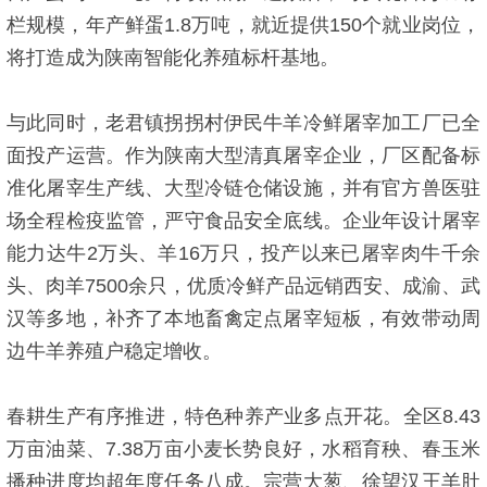
栏规模，年产鲜蛋1.8万吨，就近提供150个就业岗位，
将打造成为陕南智能化养殖标杆基地。
与此同时，老君镇拐拐村伊民牛羊冷鲜屠宰加工厂已全
面投产运营。作为陕南大型清真屠宰企业，厂区配备标
准化屠宰生产线、大型冷链仓储设施，并有官方兽医驻
场全程检疫监管，严守食品安全底线。企业年设计屠宰
能力达牛2万头、羊16万只，投产以来已屠宰肉牛千余
头、肉羊7500余只，优质冷鲜产品远销西安、成渝、武
汉等多地，补齐了本地畜禽定点屠宰短板，有效带动周
边牛羊养殖户稳定增收。
春耕生产有序推进，特色种养产业多点开花。全区8.43
万亩油菜、7.38万亩小麦长势良好，水稻育秧、春玉米
播种进度均超年度任务八成。宗营大葱、徐望汉王羊肚