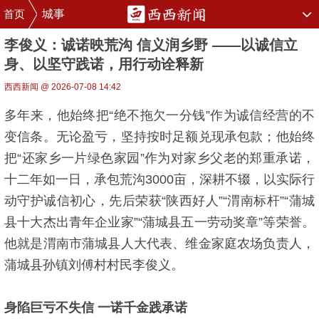
首页
城事
李俊义：诚诺映荒沟 信义润乡野 ——以诚信立
身、以坚守践诺，用行动诠释新
西西新闻 @ 2026-07-08 14:42
多年来，他始终把“绝不拖欠一分钱”作为诚信经营的不
变信条。无论盈亏，坚持按时足额兑现承包款；他始终
把“还家乡一片绿色家园”作为对家乡父老的郑重承诺，
十二年如一日，承包荒沟3000亩，深耕不辍，以实际行
动守护诚信初心，先后荣获“陕西好人”“渭南标杆”“蒲城
县十大杰出青年企业家”“蒲城县五一劳动奖章”等荣誉。
他就是渭南市蒲城县人大代表、维金家庭农场负责人，
蒲城县孙镇刘傅村村民李俊义。
身陷巨亏不失信 一诺千金践承诺