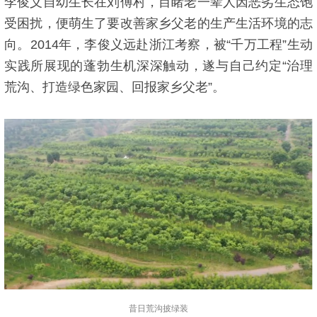
李俊义自幼生长在刘傅村，目睹老一辈人因恶劣生态饱
受困扰，便萌生了要改善家乡父老的生产生活环境的志
向。2014年，李俊义远赴浙江考察，被“千万工程”生动
实践所展现的蓬勃生机深深触动，遂与自己约定“治理
荒沟、打造绿色家园、回报家乡父老”。
昔日荒沟披绿装