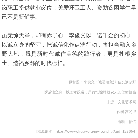
岗职工提供就业岗位；关爱环卫工人、资助贫困学生早
已不是新鲜事。
虽无惊天举，却有赤子心。李俊义以一诺千金的初心、
以诚立身的坚守，把诚信化作点滴行动，将担当融入乡
野大地，既是新时代诚信美德的践行者，更是扎根乡
土、造福乡邻的时代榜样。
原标题：李俊义：诚诺映荒沟 信义润乡野
——以诚信立身、以坚守践诺，用行动诠释新农人的使命担当
来源：文化艺术网
作者 高盼成
编辑：佑怡
[稿源链接：https://www.whysw.org/m/view.php?aid=123654]