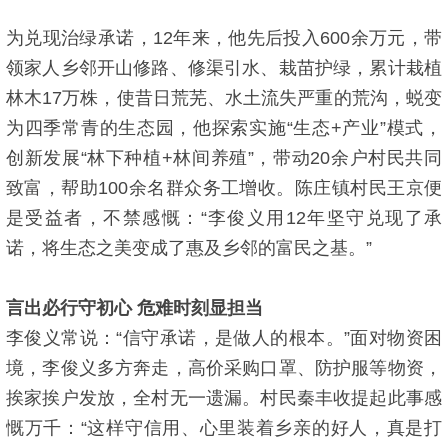
为兑现治绿承诺，12年来，他先后投入600余万元，带
领家人乡邻开山修路、修渠引水、栽苗护绿，累计栽植
林木17万株，使昔日荒芜、水土流失严重的荒沟，蜕变
为四季常青的生态园，他探索实施“生态+产业”模式，
创新发展“林下种植+林间养殖”，带动20余户村民共同
致富，帮助100余名群众务工增收。陈庄镇村民王京便
是受益者，不禁感慨：“李俊义用12年坚守兑现了承
诺，将生态之美变成了惠及乡邻的富民之基。”
言出必行守初心 危难时刻显担当
李俊义常说：“信守承诺，是做人的根本。”面对物资困
境，李俊义多方奔走，高价采购口罩、防护服等物资，
挨家挨户发放，全村无一遗漏。村民秦丰收提起此事感
慨万千：“这样守信用、心里装着乡亲的好人，真是打