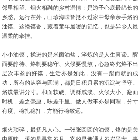
邻里相望、烟火相融的乡村温情；是游子心底最绵长的
乡愁。远行在外，山珍海味皆抵不过家中母亲亲手烙的
油馍。这缕馍香，藏着童年最暖的记忆，也是异乡人最
温柔的牵挂。
小小油馍，揉进的是米面油盐，淬炼的是人生真谛。醒
面要静待、烙制要稳守、火候要慢熬，心急终究烙不出
层次丰盈的好馍，生活亦是如此，没有一蹴而就的成
功，所有的从容与圆满，都是日积月累的沉淀与坚守。
烙馍最讲分寸。和面软硬、调酥咸淡、火候大小、翻面
时机，差之毫厘，味差千里。做人做事亦是同理，分寸
有度、稳扎稳打，方能行稳致远。
烟火琐碎，最抚凡人心。一张张圆圆的油馍，烙的是关
中原味，暖的是寻常岁月，寄的是普通人岁岁平安、事