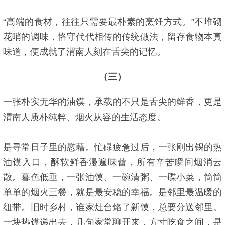
“高端的食材，往往只需要最朴素的烹饪方式。”不堆砌
花哨的调味，恪守代代相传的传统做法，留存食物本真
味道，便成就了渭南人刻在舌尖的记忆。
（三）
一张朴实无华的油馍，承载的不只是舌尖的鲜香，更是
渭南人质朴纯粹、烟火从容的生活态度。
是寻常日子里的慰藉。忙碌疲惫过后，一张刚出锅的热
油馍入口，酥软鲜香漫遍味蕾，所有辛苦瞬间烟消云
散。暮色低垂，一张油馍、一碗清粥、一碟小菜，简简
单单的烟火三餐，就是最安稳的幸福。是邻里最温暖的
纽带。旧时乡村，谁家灶台烙了新馍，总要分送邻里。
一块热馍递出去，几句家常聊开来，方寸吃食之间，是