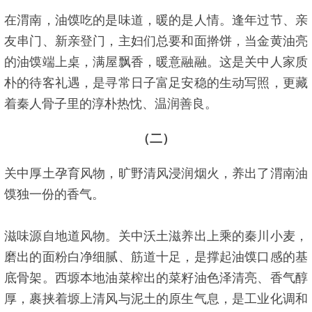
在渭南，油馍吃的是味道，暖的是人情。逢年过节、亲
友串门、新亲登门，主妇们总要和面擀饼，当金黄油亮
的油馍端上桌，满屋飘香，暖意融融。这是关中人家质
朴的待客礼遇，是寻常日子富足安稳的生动写照，更藏
着秦人骨子里的淳朴热忱、温润善良。
（二）
关中厚土孕育风物，旷野清风浸润烟火，养出了渭南油
馍独一份的香气。
滋味源自地道风物。关中沃土滋养出上乘的秦川小麦，
磨出的面粉白净细腻、筋道十足，是撑起油馍口感的基
底骨架。西塬本地油菜榨出的菜籽油色泽清亮、香气醇
厚，裹挟着塬上清风与泥土的原生气息，是工业化调和