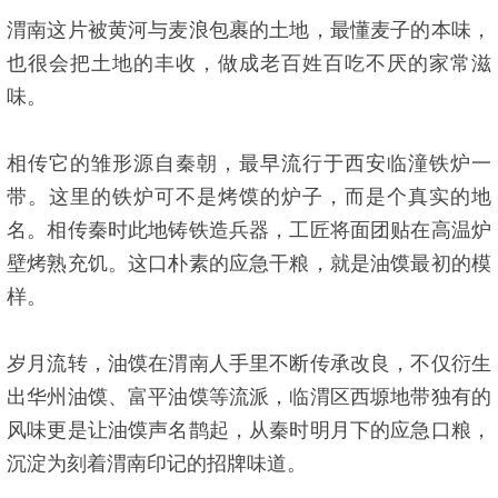
渭南这片被黄河与麦浪包裹的土地，最懂麦子的本味，
也很会把土地的丰收，做成老百姓百吃不厌的家常滋
味。
相传它的雏形源自秦朝，最早流行于西安临潼铁炉一
带。这里的铁炉可不是烤馍的炉子，而是个真实的地
名。相传秦时此地铸铁造兵器，工匠将面团贴在高温炉
壁烤熟充饥。这口朴素的应急干粮，就是油馍最初的模
样。
岁月流转，油馍在渭南人手里不断传承改良，不仅衍生
出华州油馍、富平油馍等流派，临渭区西塬地带独有的
风味更是让油馍声名鹊起，从秦时明月下的应急口粮，
沉淀为刻着渭南印记的招牌味道。