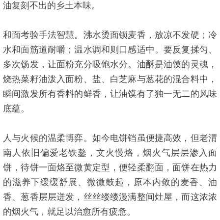
油复刻不出的乡土本味。
和面考验手法智慧。沸水烫面锁麦香，放凉不发硬；冷
水和面筋道耐嚼；温水调和则口感适中。要反复揉匀、
多次饧发，让面粉充分吸饱水分。油酥是油馍的灵魂，
烧热菜籽油泼入面粉、盐、白芝麻与葱花的混合料中，
瞬间激发所有香料的鲜香，让油馍有了独一无二的风味
底蕴。
人与火候的温柔博弈。如今电饼铛虽便捷高效，但老渭
南人依旧偏爱老铁鏊，文火慢烙，烟火气层层渗入面
饼，待饼一面烙至微黄定型，便轻柔翻面，面饼在热力
的滋养下缓缓舒展、微微鼓起，原本内敛的麦香、油
香、葱香层层迸发，丝丝缕缕漫满整间灶屋，而这浓浓
的烟火气，就足以治愈所有疲惫。