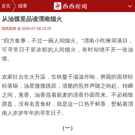
首页
城事
从油馍里品读渭南烟火
西西新闻 @ 2026-07-08 10:25
“四方食事，不过一碗人间烟火。”渭南小吃琳琅满目，
可寻常日子里浓郁的人间烟火，有时却绕不开一张油
馍。
农家灶台生火升温，生铁鏊子滋滋作响，擀圆的面饼轻
轻落锅，油星微微跳跃，清脆的煎炸声随之响起。转瞬
之间，葱香、油香混着新麦的清香扑面而来。不必精致
摆盘，没有名贵食材，就是这一口热乎鲜香，熨帖着渭
南人岁岁年年的寻常日子。
（一）