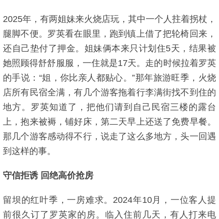
2025年，有两姐妹来火烧店玩，其中一个人拄着拐杖，
腿脚不便。罗英看在眼里，跑到镇上借了把轮椅回来，
还自己垫付了押金。姐妹俩本来只计划住5天，结果被
她照顾得舒舒服服，一住就是17天。走的时候拉着罗英
的手说：“姐，你比亲人都贴心。”那年旅游旺季，火烧
店所有民宿全满，有几个游客拖着行李满街找不到住的
地方。罗英知道了，把他们请到自己民宿三楼的露台
上，抱来被褥，铺好床，第二天早上还送了免费早餐。
那几个游客感动得不行，说走了这么多地方，头一回遇
到这样的事。
守信拒诱 回绝高价抢房
留坝的红叶季，一房难求。2024年10月，一位客人提
前很久订了罗英家的房。临入住前几天，有人打来电