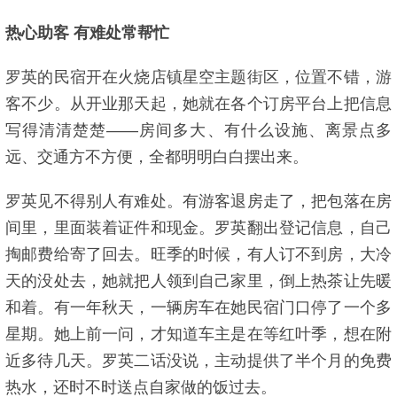
热心助客 有难处常帮忙
罗英的民宿开在火烧店镇星空主题街区，位置不错，游
客不少。从开业那天起，她就在各个订房平台上把信息
写得清清楚楚——房间多大、有什么设施、离景点多
远、交通方不方便，全都明明白白摆出来。
罗英见不得别人有难处。有游客退房走了，把包落在房
间里，里面装着证件和现金。罗英翻出登记信息，自己
掏邮费给寄了回去。旺季的时候，有人订不到房，大冷
天的没处去，她就把人领到自己家里，倒上热茶让先暖
和着。有一年秋天，一辆房车在她民宿门口停了一个多
星期。她上前一问，才知道车主是在等红叶季，想在附
近多待几天。罗英二话没说，主动提供了半个月的免费
热水，还时不时送点自家做的饭过去。