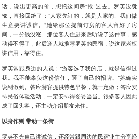
话，说出更高的价，想把这间房“抢”过去。罗英没犹
豫，直接回绝了：“人家先订的，就是人家的。我们做
生意要讲诚信。”她给那位提前订房的客人留好了房
间，一分钱没涨。那位客人住进来后听说了这件事，感
动得不得了，此后逢人就推荐罗英的民宿，说这家老板
讲信用，靠得住。
罗英常跟身边的人说：“游客选了我的店，就是信得过
我。我不能辜负这份信任，砸了自己的招牌。”她确实
说到做到。答应游客提供特色早餐，就一定做；答应安
排民俗体验活动，一定安排得妥妥当当。很多客人因此
成了回头客，还主动介绍朋友来住。
以身作则 带动一条街
罗英不光自己讲诚信，还经常跟周边的民宿业主分享经