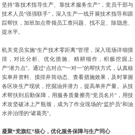
坚持“靠技术指导生产、靠技术服务生产”，党员干部与
技术人员“强强联手”，深入生产一线开展技术指导和跟
踪帮扶，加班加点带领员工查问题、找不足、除隐患、
提水平。
机关党员实施“生产技术零距离”管理，深入现场详细摸
排，对比分析、优化措施、精耕细作，积极挖掘上
产“潜力点”。通过“点对点”“一对一”的帮扶方式，认真核
实单井资料、摸排井筒动态、查看措施效果，及时掌握
各区块生产现状，挖掘油井潜力，提高单井产量。从技
术帮扶到后勤保障，用服务质量擦亮“党员名片”，用技
术攻坚破冰上产瓶颈，成为了作业现场的“监护员”和油
水井治理的“诸葛亮”。
凝聚“党旗红”核心，优化服务保障与生产同心