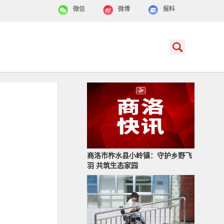
微信
微博
报料
商洛市柞水县小岭镇：守护乡野飞
羽 共筑生态家园