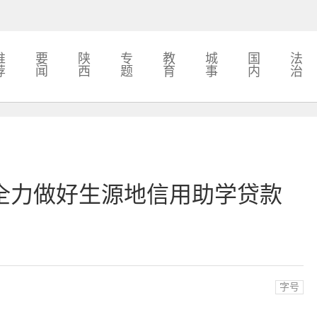
推
要
陕
专
教
城
国
法
荐
闻
西
题
育
事
内
治
全力做好生源地信用助学贷款
字号