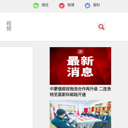
微信
微博
报料
视
频
中蒙俄邮政物流合作再升级 二连浩
特至莫斯科邮路开通