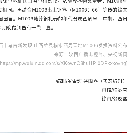
该墓地倗国国君墓相比较。从随葬器物数量看，M1006与
同。再结合M1006出土铜簋（M1006：66）等器的铭文
倗国国君。M1006随葬铜礼器的年代分属西周早、中期。西周
中期晚段铜器有一鼎二簋。
丨考古新发现 山西绛县横水西周墓地M1006发掘资料公布
来源：陕西广播电视台、央视新闻
ps://mp.weixin.qq.com/s/XKownO8huHP-0DPkxkovng]
编辑/景雪琪 谷雨霏（实习编辑）
审核/柏冬雪
终审/张琛熙