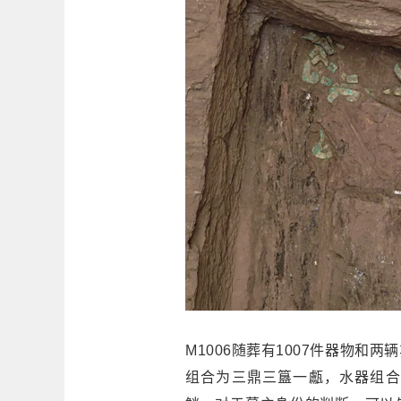
M1006随葬有1007件器物
组合为三鼎三簋一甗，水器组合