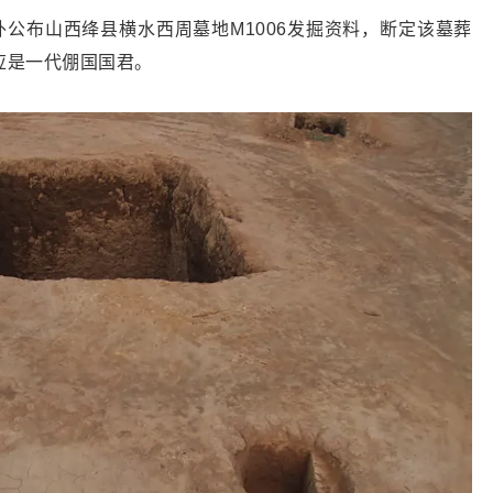
外公布山西绛县横水西周墓地M1006发掘资料，断定该墓葬
应是一代倗国国君。