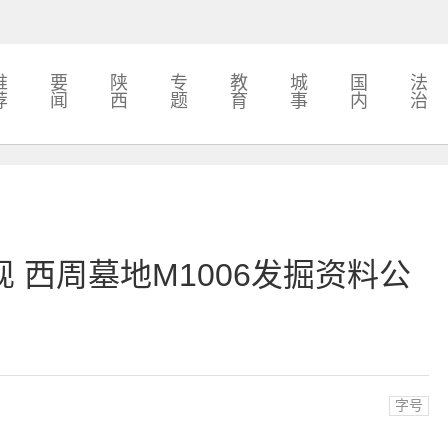
推
要
陕
专
教
城
国
法
荐
闻
西
题
育
事
内
治
 西周墓地M1006发掘资料公
字号