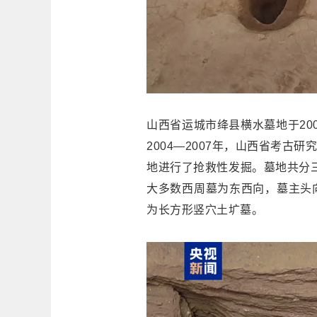
山西省运城市绛县横水墓地于20
2004—2007年，山西省考
地进行了抢救性发掘。墓地共分三
大多数西周墓为东西向，墓主头向
为长方形竖穴土圹墓。