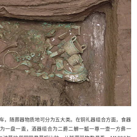
和两辆车，随葬器物质地可分为五大类。在铜礼器组合方面，食器
为一盘一盉，酒器组合为二爵二觯一觚一尊一壶一方彝一