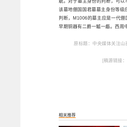
觥。对于墓主身份的判断，可以与
该墓地倗国国君墓墓主身份等级应相
判断，M1006的墓主应是一代
早期铜器有二爵一觚一甗。西周
原标题：中央媒体关注山西
[稿源链接：htt
相关推荐