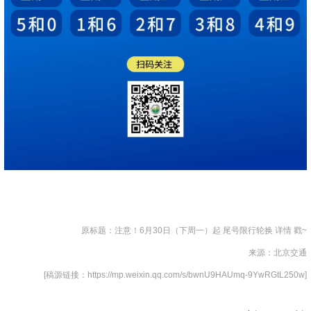
原标题：注意！6月30日（下周一）起 尾号限行轮换 详情 戳~
来源：北京交通
[稿源链接：https://mp.weixin.qq.com/s/bwnU9HAUmq-9YwRGtL250w]