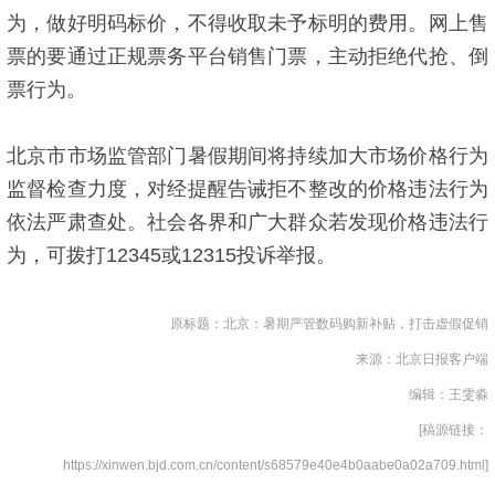
为，做好明码标价，不得收取未予标明的费用。网上售
票的要通过正规票务平台销售门票，主动拒绝代抢、倒
票行为。
北京市市场监管部门暑假期间将持续加大市场价格行为
监督检查力度，对经提醒告诫拒不整改的价格违法行为
依法严肃查处。社会各界和广大群众若发现价格违法行
为，可拨打12345或12315投诉举报。
原标题：北京：暑期严管数码购新补贴，打击虚假促销
来源：北京日报客户端
编辑：王雯淼
[稿源链接：
https://xinwen.bjd.com.cn/content/s68579e40e4b0aabe0a02a709.html]