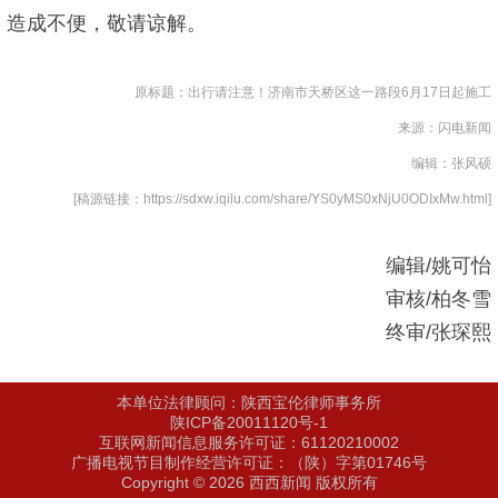
造成不便，敬请谅解。
原标题：出行请注意！济南市天桥区这一路段6月17日起施工
来源：闪电新闻
编辑：张风硕
[稿源链接：https://sdxw.iqilu.com/share/YS0yMS0xNjU0ODIxMw.html]
编辑/姚可怡
审核/柏冬雪
终审/张琛熙
本单位法律顾问：陕西宝伦律师事务所
陕ICP备20011120号-1
互联网新闻信息服务许可证：61120210002
广播电视节目制作经营许可证：（陕）字第01746号
Copyright © 2026 西西新闻 版权所有