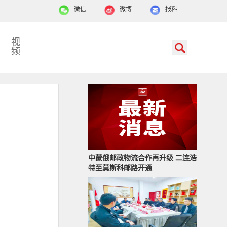
微信
微博
报料
视
频
中蒙俄邮政物流合作再升级 二连浩
特至莫斯科邮路开通