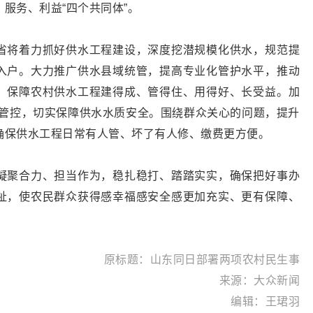
服务、利益“四个共同体”。
省将着力抓好供水工程建设，深度挖潜规模化供水，规范提
入户。大力推广供水县域统管，提高专业化管护水平，推动
，保障农村供水工程建得成、管得住、用得好、长受益。加
链条管控，切实保障供水水质安全。围绕群众关心的问题，提升
确保供水工程日常有人管、坏了有人修、缴费更方便。
凝聚合力、担当作为，稳扎稳打、踏踏实实，确保把好事办
祉，使农民群众获得感幸福感安全感更加充实、更有保障、
原标题：山东同日部署两项农村民生事
来源：大众新闻
编辑：王珺羽