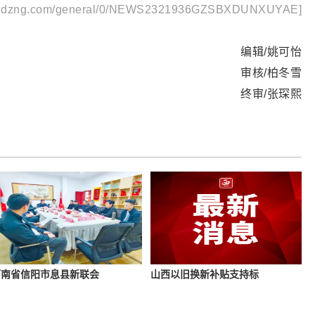
.dzng.com/general/0/NEWS2321936GZSBXDUNXUYAE]
编辑/姚可怡
审核/柏冬雪
终审/张琛熙
河南省信阳市息县新联会
山西以旧换新补贴支持标