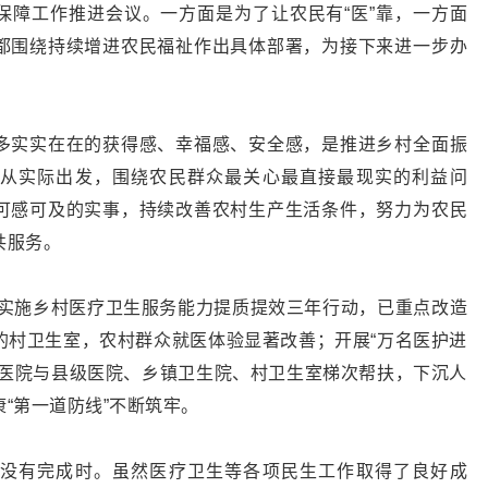
保障工作推进会议。一方面是为了让农民有“医”靠，一方面
都围绕持续增进农民福祉作出具体部署，为接下来进一步办
多实实在在的获得感、幸福感、安全感，是推进乡村全面振
从实际出发，围绕农民群众最关心最直接最现实的利益问
可感可及的实事，持续改善农村生产生活条件，努力为农民
共服务。
起实施乡村医疗卫生服务能力提质提效三年行动，已重点改造
多的村卫生室，农村群众就医体验显著改善；开展“万名医护进
级医院与县级医院、乡镇卫生院、村卫生室梯次帮扶，下沉人
康“第一道防线”不断筑牢。
没有完成时。虽然医疗卫生等各项民生工作取得了良好成