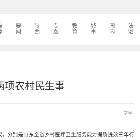
推
要
陕
专
教
城
国
法
荐
闻
西
题
育
事
内
治
两项农村民生事
字号
会议，分别是山东全省乡村医疗卫生服务能力提质提效三年行