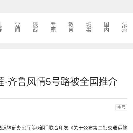
推
要
陕
专
教
城
国
法
荐
闻
西
题
育
事
内
治
莲·齐鲁风情5号路被全国推介
字号
通运输部办公厅等6部门联合印发《关于公布第二批交通运输