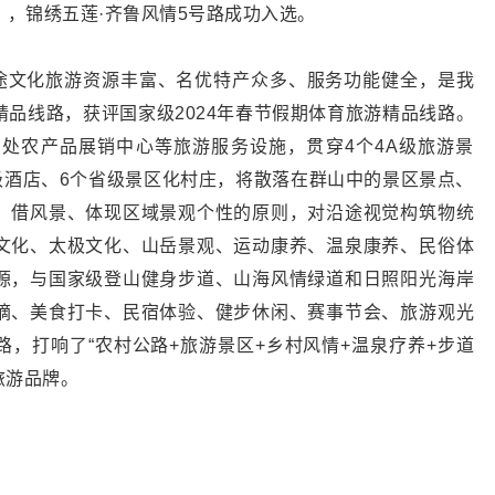
，锦绣五莲·齐鲁风情5号路成功入选。
沿途文化旅游资源丰富、名优特产众多、服务功能健全，是我
品线路，获评国家级2024年春节假期体育旅游精品线路。
多处农产品展销中心等旅游服务设施，贯穿4个4A级旅游景
级酒店、6个省级景区化村庄，将散落在群山中的景区景点、
、借风景、体现区域景观个性的原则，对沿途视觉构筑物统
文化、太极文化、山岳景观、运动康养、温泉康养、民俗体
源，与国家级登山健身步道、山海风情绿道和日照阳光海岸
摘、美食打卡、民宿体验、健步休闲、赛事节会、旅游观光
，打响了“农村公路+旅游景区+乡村风情+温泉疗养+步道
旅游品牌。