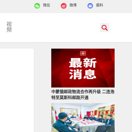
微信
微博
报料
视
频
中蒙俄邮政物流合作再升级 二连浩
特至莫斯科邮路开通