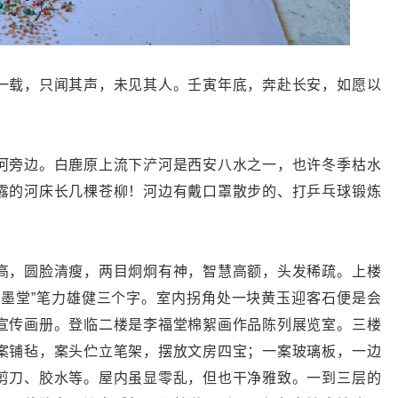
一载，只闻其声，未见其人。壬寅年底，奔赴长安，如愿以
河旁边。白鹿原上流下浐河是西安八水之一，也许冬季枯水
露的河床长几棵苍柳！河边有戴口罩散步的、打乒乓球锻炼
高，圆脸清瘦，两目炯炯有神，智慧高额，头发稀疏。上楼
醉墨堂”笔力雄健三个字。室内拐角处一块黄玉迎客石便是会
宣传画册。登临二楼是李福堂棉絮画作品陈列展览室。三楼
案铺毡，案头伫立笔架，摆放文房四宝；一案玻璃板，一边
剪刀、胶水等。屋内虽显零乱，但也干净雅致。一到三层的