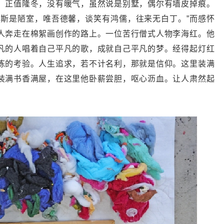
。正值隆冬，没有暖气，虽然说是别墅，偶尔有墙皮掉痕。
“斯是陋室，唯吾德馨，谈笑有鸿儒，往来无白丁。”而感怀
人奔走在棉絮画创作的路上。一位苦行僧式人物李海红。他
凡的人唱着自己平凡的歌，成就自己平凡的梦。经得起灯红
炼的考验。人生追求，若不计名利，那就是信仰。这里装满
装满书香满屋，在这里他卧薪尝胆，呕心沥血。让人肃然起