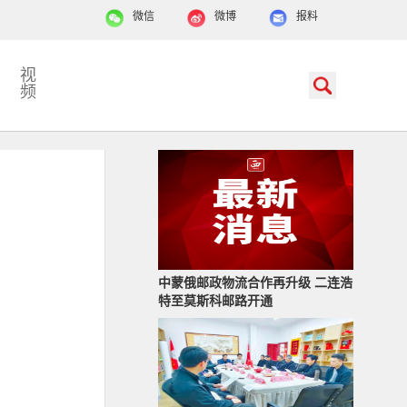
微信
微博
报料
视
频
中蒙俄邮政物流合作再升级 二连浩
特至莫斯科邮路开通