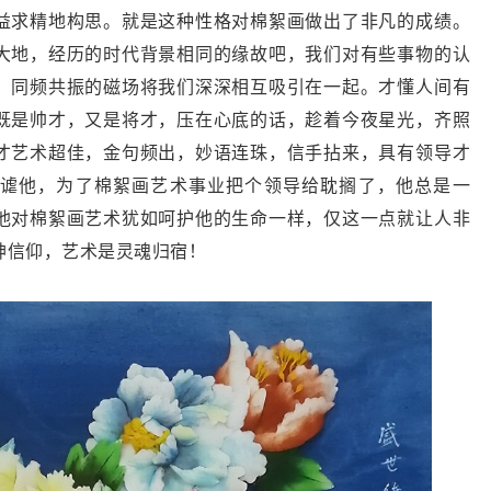
益求精地构思。就是这种性格对棉絮画做出了非凡的成绩。
大地，经历的时代背景相同的缘故吧，我们对有些事物的认
，同频共振的磁场将我们深深相互吸引在一起。才懂人间有
既是帅才，又是将才，压在心底的话，趁着今夜星光，齐照
才艺术超佳，金句频出，妙语连珠，信手拈来，具有领导才
谑他，为了棉絮画艺术事业把个领导给耽搁了，他总是一
他对棉絮画艺术犹如呵护他的生命一样，仅这一点就让人非
神信仰，艺术是灵魂归宿！