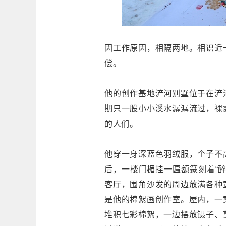
因工作原因，相隔两地。相识近
偿。
他的创作基地浐河别墅位于在浐
期只一股小小溪水潺潺流过，裸
的人们。
他穿一身深蓝色羽绒服，个子不
后，一楼门楣挂一匾额篆刻着“
客厅，围角沙发的周边放满各种
是他的棉絮画创作室。屋内，一
堆积七彩棉絮，一边摆放镊子、