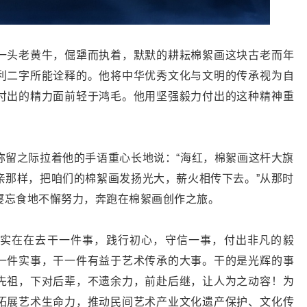
一头老黄牛，倔犟而执着，默默的耕耘棉絮画这块古老而年
利二字所能诠释的。他将中华优秀文化与文明的传承视为自
付出的精力面前轻于鸿毛。他用坚强毅力付出的这种精神重
弥留之际拉着他的手语重心长地说：“海红，棉絮画这杆大旗
亲那样，把咱们的棉絮画发扬光大，薪火相传下去。”从那时
寝忘食地不懈努力，奔跑在棉絮画创作之旅。
实在在去干一件事，践行初心，守信一事，付出非凡的毅
一件实事，干一件有益于艺术传承的大事。干的是光辉的事
先祖，下对后辈，不遗余力，前赴后继，让人为之动容！为
拓展艺术生命力，推动民间艺术产业文化遗产保护、文化传