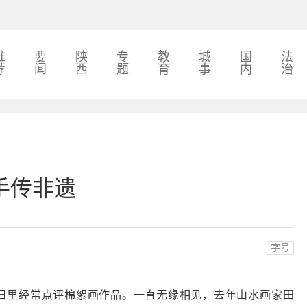
推
要
陕
专
教
城
国
法
荐
闻
西
题
育
事
内
治
手传非遗
字号
日里经常点评棉絮画作品。一直无缘相见，去年山水画家田