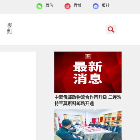
微信
微博
报料
视
频
中蒙俄邮政物流合作再升级 二连浩
特至莫斯科邮路开通