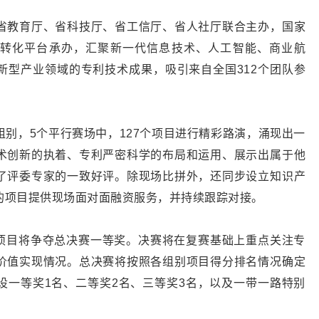
省教育厅、省科技厅、省工信厅、省人社厅联合主办，国家
转化平台承办，汇聚新一代信息技术、人工智能、商业航
新型产业领域的专利技术成果，吸引来自全国312个团队参
别，5个平行赛场中，127个项目进行精彩路演，涌现出一
术创新的执着、专利严密科学的布局和运用、展示出属于他
了评委专家的一致好评。除现场比拼外，还同步设立知识产
的项目提供现场面对面融资服务，并持续跟踪对接。
个项目将争夺总决赛一等奖。决赛将在复赛基础上重点关注专
价值实现情况。总决赛将按照各组别项目得分排名情况确定
设一等奖1名、二等奖2名、三等奖3名，以及一带一路特别