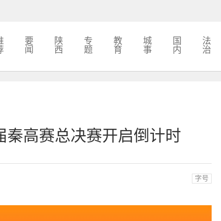
推
要
陕
专
教
城
国
法
荐
闻
西
题
育
事
内
治
届秦高赛总决赛开启倒计时
字号