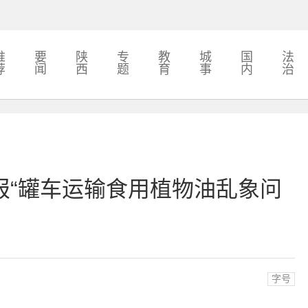
推
要
陕
专
教
城
国
法
荐
闻
西
题
育
事
内
治
报“罐车运输食用植物油乱象问
字号