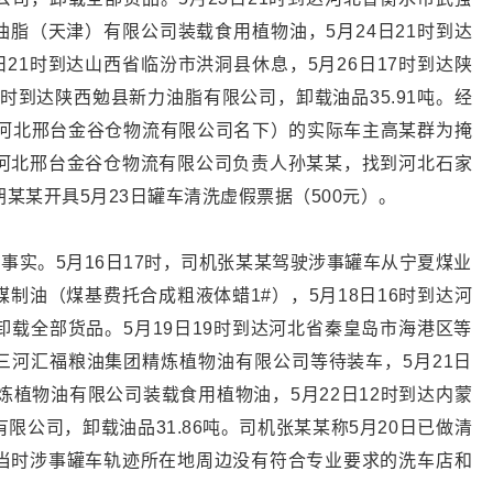
粮油脂（天津）有限公司装载食用植物油，5月24日21时到达
日21时到达山西省临汾市洪洞县休息，5月26日17时到达陕
7时到达陕西勉县新力油脂有限公司，卸载油品35.91吨。经
在河北邢台金谷仓物流有限公司名下）的实际车主高某群为掩
河北邢台金谷仓物流有限公司负责人孙某某，找到河北石家
某某开具5月23日罐车清洗虚假票据（500元）。
规事实。5月16日17时，司机张某某驾驶涉事罐车从宁夏煤业
制油（煤基费托合成粗液体蜡1#），5月18日16时到达河
载全部货品。5月19日19时到达河北省秦皇岛市海港区等
北三河汇福粮油集团精炼植物油有限公司等待装车，5月21日
炼植物油有限公司装载食用植物油，5月22日12时到达内蒙
限公司，卸载油品31.86吨。司机张某某称5月20日已做清
当时涉事罐车轨迹所在地周边没有符合专业要求的洗车店和