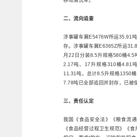
移动清洗车。
二、流向追查
涉事罐车冀E5476W所运35.9
存。涉事罐车冀E6365Z所运31
月22日分装8.5升规格580桶4.5
2.17吨、17升规格310桶4.8
11.31吨，总计8.5升规格1350
7.78吨已全部追回并封存，已被
三、责任认定
我国《食品安全法》《粮食流通
《食品经营过程卫生规范》《食