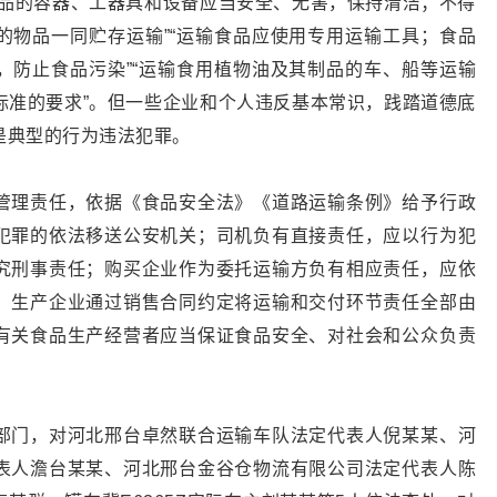
食品的容器、工器具和设备应当安全、无害，保持清洁；不得
的物品一同贮存运输”“运输食品应使用专用运输工具；食品
，防止食品污染”“运输食用植物油及其制品的车、船等运输
标准的要求”。但一些企业和个人违反基本常识，践踏道德底
是典型的行为违法犯罪。
管理责任，依据《食品安全法》《道路运输条例》给予行政
犯罪的依法移送公安机关；司机负有直接责任，应以行为犯
究刑事责任；购买企业作为委托运输方负有相应责任，应依
；生产企业通过销售合同约定将运输和交付环节责任全部由
有关食品生产经营者应当保证食品安全、对社会和公众负责
部门，对河北邢台卓然联合运输车队法定代表人倪某某、河
表人澹台某某、河北邢台金谷仓物流有限公司法定代表人陈