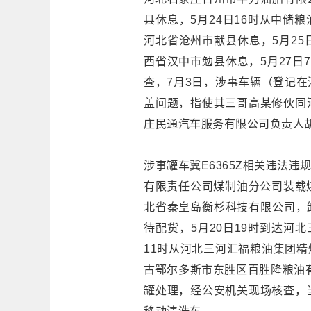
县休息，5月24日16时从中储
河北省沧州市献县休息，5月25
西省汉中市勉县休息，5月27日
查，7月3日，涉事车辆（登记
盖问题，指使其三哥高某修伙同
庄民通汽车服务有限公司负责人胡
涉事罐车冀E6365Z相关违法违
有限责任公司煤制油分公司装载煤
北省秦皇岛衡杉科技有限公司，卸
待配货，5月20日19时到达河
11时从河北三河汇福粮油集团精
古鄂尔多斯市东胜区百胜隆粮油有
罐处理，经公安机关现场核查，