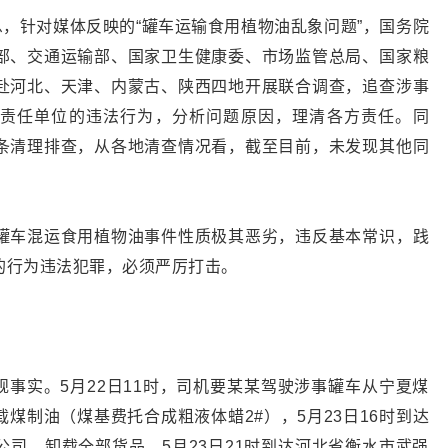
息，针对媒体反映的“罐车运输食用植物油乱象问题”，国务院
部、交通运输部、国家卫生健康委、市场监管总局、国家粮
赴河北、天津、内蒙古、陕西四地开展联合调查，追查涉事
责任单位的违法行为，分析问题原因，理清各方责任。同
条清理排查，从各地清查情况看，截至目前，未发现其他同
罐车混运食用植物油事件性质极其恶劣，违反基本常识，践
的行为违法犯罪，必须严厉打击。
违规事实。5月22日11时，司机要某某驾驶涉事罐车从宁夏煤
煤制油（煤基费托合成粗液体蜡2#），5月23日16时到达
司，卸载全部货品。5月23日21时到达河北省衡水市武强