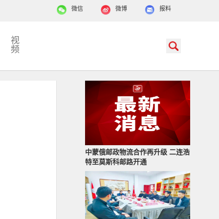
微信
微博
报料
视
频
中蒙俄邮政物流合作再升级 二连浩
特至莫斯科邮路开通