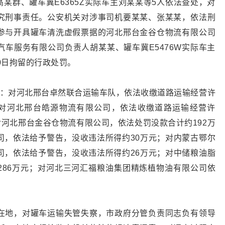
高某群、罐车冀E6365Z实际车主刘某某等5人依法查处，对
究刑事责任。公安机关对涉事司机要某某、张某某，依法刑
参与开具罐车清洗虚假票据的河北邢台金谷仓物流有限公司
车服务有限公司负责人胡某某、罐车冀E5476W实际车主
0日拘留的行政处罚。
罚：对河北邢台卓然联合运输车队，依法收缴道路运输经营许
；对河北邢台皓源物流有限公司，依法收缴道路运输经营许
对河北邢台金谷仓物流有限公司，依法处罚没款合计约192万
司，依法给予警告，没收违法所得约30万元；对内蒙古鄂尔
司，依法给予警告，没收违法所得约26万元；对中储粮油脂
286万元；对河北三河汇福粮油集团精炼植物油有限公司依
在地，对罐车运输失管失察，市政府分管负责同志负有领导