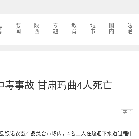
推
要
陕
专
教
城
国
法
荐
闻
西
题
育
事
内
治
中毒事故 甘肃玛曲4人死亡
字号
曲县银诺农畜产品综合市场内，4名工人在疏通下水道过程中