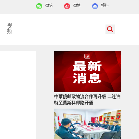
微信
微博
报料
视
频
中蒙俄邮政物流合作再升级 二连浩
特至莫斯科邮路开通