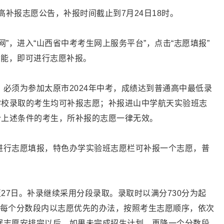
高补报志愿公告，补报时间截止到7月24日18时。
”，进入“山西省中考考生网上服务平台”，点击“志愿填报”
功能，即可进行志愿补报。
必须为参加太原市2024年中考，成绩达到普通高中最低录
学校录取的考生均可补报志愿；补报进山中学航天实验班志
合上述条件的考生，所补报的志愿一律无效。
进行志愿填报，特色办学实验班志愿栏可补报一个志愿，普
至27日。补录继续采用分段录取。录取时以满分730分为起
在每个分数段内以志愿优先的办法，按照考生志愿顺序，依次
据志愿安排完以后，如果未完成招生计划，再降一个分数段