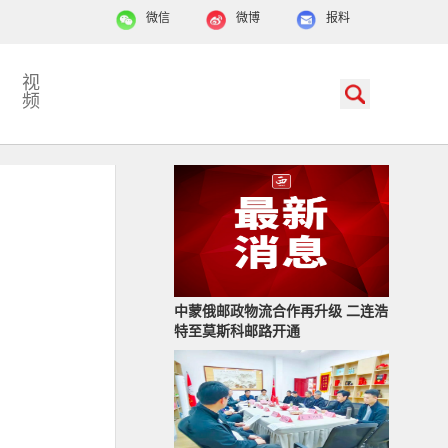
微信
微博
报料
视
频
中蒙俄邮政物流合作再升级 二连浩
特至莫斯科邮路开通