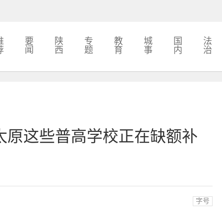
推
要
陕
专
教
城
国
法
荐
闻
西
题
育
事
内
治
太原这些普高学校正在缺额补
字号