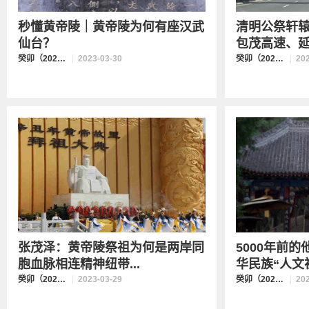
秒懂黄帝陵｜黄帝陵为何有座汉武
清明公祭轩
仙台？
包茂高速、延西
癸卯（2023）年清明公祭轩辕黄帝
2023-03-30
癸卯（2023）年清明公祭轩辕黄帝
20
张茂泽：黄帝陵祭祖为何是两岸同
5000年前
胞血脉相连精神纽带...
华民族“人文初
癸卯（2023）年清明公祭轩辕黄帝
2023-03-29
癸卯（2023）年清明公祭轩辕黄帝
20