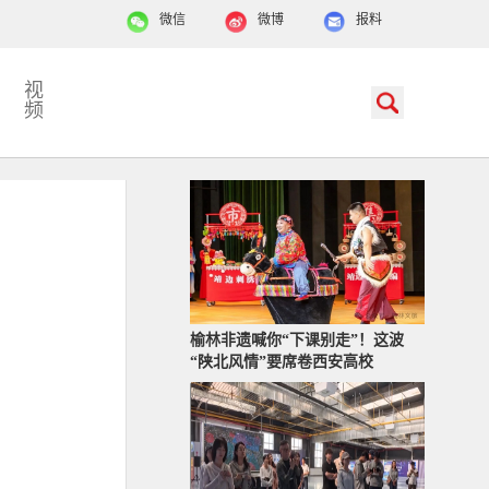
微信
微博
报料
视
频
榆林非遗喊你“下课别走”！这波
“陕北风情”要席卷西安高校