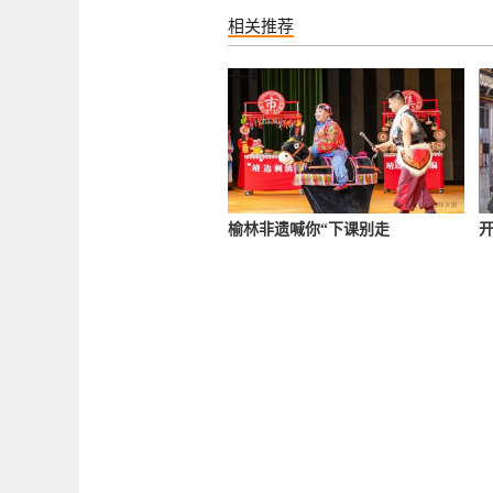
相关推荐
榆林非遗喊你“下课别走