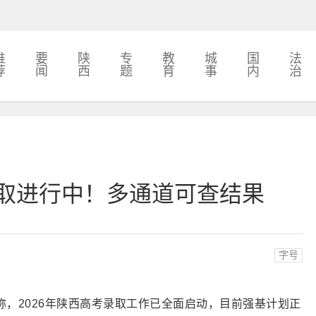
推
要
陕
专
教
城
国
法
荐
闻
西
题
育
事
内
治
录取进行中！多通道可查结果
字号
称，2026年陕西高考录取工作已全面启动，目前强基计划正