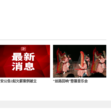
安公告2起欠薪案例被立
“丝路回响”箜篌音乐会