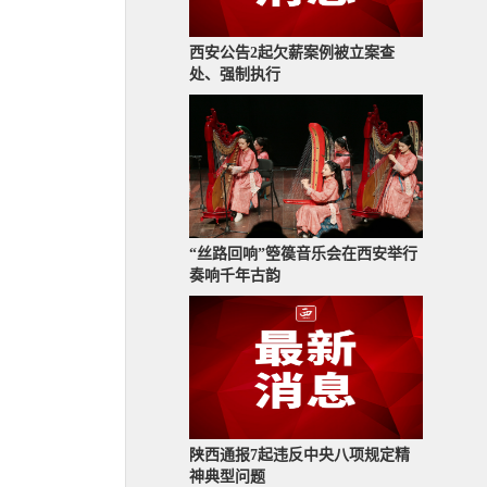
西安公告2起欠薪案例被立案查
处、强制执行
“丝路回响”箜篌音乐会在西安举行
奏响千年古韵
陕西通报7起违反中央八项规定精
神典型问题