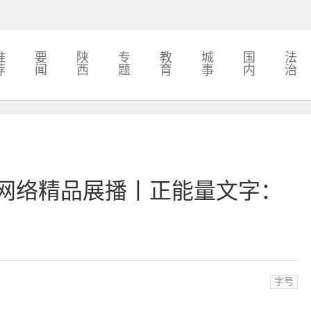
推
要
陕
专
教
城
国
法
荐
闻
西
题
育
事
内
治
量网络精品展播丨正能量文字：
字号