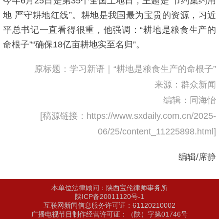
今年6月25日是第35个全国土地日，主题是“节约集约用
地 严守耕地红线”。耕地是我国最为宝贵的资源，习近
平总书记一直看得很重，他强调：“耕地是粮食生产的
命根子”“确保18亿亩耕地实至名归”。
原标题：学习新语｜“耕地是粮食生产的命根子”
来源：群众新闻
编辑：同海怡
[稿源链接：https://www.sxdaily.com.cn/2025-
06/25/content_11225898.html]
编辑/席静
本单位法律顾问：陕西宝伦律师事务所
陕ICP备20011120号-1
互联网新闻信息服务许可证：61120210002
广播电视节目制作经营许可证：（陕）字第01746号