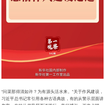
“问渠那得清如许？为有源头活水来。”关于作风建设，
习近平总书记常引用各种古语典故，有的从警示层面讲